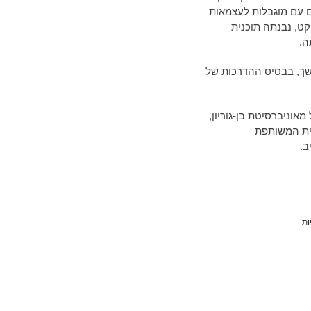
ם עם מוגבלות לעצמאות
ט, נבנתה תוכנית
ה.
כמש"קית חינוך בכלא 6 ובהמשך, בבסיס ההדרכות של
אוניברסיטת בן-גוריון,
ית המשותפת
ב.
ות