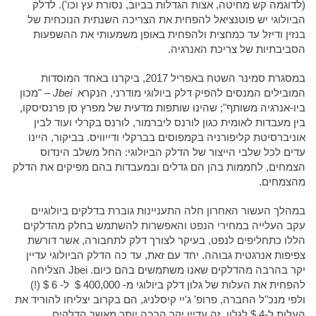
(לדוגמה קש מחיטה, אצות הגדלות בביוב, נסורת עץ וכו'). לדלק
הביולוגי יש פוטנציאל להפחית את הצריכה השנתית הנוכחית של
בנזין ודיזל עד כמחצית ולהפחית באופן משמעותי את ההשפעות
הסביבתיות של צריכת האנרגיה.
במסגרת סמינר השטח באפריל 2017, ביקרנו באחד המוסדות
המובילים המנסים להפיק דלק ביולוגי מודרני, הנקרא
Jbei
– "מכון
ביו-אנרגיה משותף"; שהינו שותפות מדעית של מפרץ סן פרנסיסקו,
בין מעבדות לאומית כגון לורנס ליברמור, לורנס בקרלי ועוד לבין
אוניברסיטת קליפורניה בקמפוסים בברקלי ודייוויס. בביקור, היינו
עדים לכל שלבי הייצור של הדלק הביולוגי: החל משלב הינדוס
הצמחים, לחממות בהן הם גדלים ובמעבדות בהם מפיקים את הדלק
מהצמחים.
במהלך העשור האחרון חלה התעניינות גוברת בדלקים ביולוגיים
עקב העלייה במחירי הנפט והאפשרות להשתמש בחלק מהדלקים
הללו כתחליפים לנפט, בעיקר לצורך דלק לתחבורה, אשר דורשת
צפיפות אנרגטית גבוהה. יחד עם זאת, עד כה הדלק הביולוגי עדיין
יקר בהרבה מהדלקים שאנו משתמשים בהם כיום. Jbei הצליחה
להפחית את העלות של גלון דלק ביולוגי מ- 400,000 $ ל- 6 $ (!)
ולפי מנכ"ל החברה, פרופ' ג'יי קיסלניג, הם בקרוב יצליחו להוריד את
העלות ל-4 $ לגלון. זה עדיין יקר הרבה יותר מאשר הדלקים