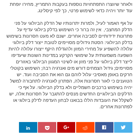
ולאחר שיווצרו התפתחויות נוספות בעקבות התמריץ, מחירו יופחת
עוד יותר ויהיה כדאי לשימוש פרטי, כך לפי קיסלינג.
על אף האמור לעיל, ולמרות יתרונותיו של הדלק הביולוגי על פני
הדלק המחצבי, אין זה ברור כי השימוש בדלק ביולוגי עדיף על
פתרונות ידידותיים לסביבה אחרים. ישנם לא מעט חסרונות בשימוש
בדלק הביולוגי: הסטת גידולים מסויימים לטובת ייצור דלק ביולוגי
עלולה להשפיע על מחירי המזון ולהגדלת היקף ייצורו עלולה להיות
השפעה משמעותית על שימושי הקרקע במדינות השונות שיעדיפו
לייצר דלק ביולוגי על פני מזון או לשינוי המגוון הביולוגי באזורים
מסויימים; גידול הצמחים דורש מים ואנרגיה רבה; השימוש בקוטלי
חרקים באופן מאסיבי עלול לזהם גם הוא את הסביבה ועוד. יש
הטוענים כי לאור חסרונות אלה, הפתרון לאנרגיה לתחבורה למשל
יהיה בשימוש ברכבים חשמליים ולא בדלק הביולוגי. על אף כי
הדלקים הביולוגיים החדשים מנסים להתגבר על חסרונות אלה, יש
לשקלל את העובדות הללו בבואנו לבחון העדפה לדלק ביולוגי או
לפתרונות אחרים.