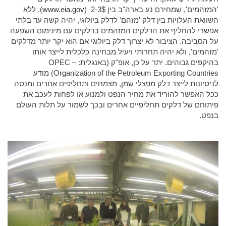
'המזהמים', שמחירם נע בארה"ב בין 2-3$ (
www.eia.gov
). ללא
השוואת העלויות בין דלק 'מזהם' לדלק ביולוגי, יהיה קשה עד בלתי
אפשרי להחליף את הדלקים המזהמים בדלקים עם מינימום השפעה
על הסביבה. הציבור לא יצרוך דלק ביולוגי אם הוא יקר יותר מדלקים
'מזהמים', ולא יהיה תחרותי ויעיל מבחינה כלכלית לייצר אותו
בהיקפים גבוהים. יתר על כן, אופ"ק (באנגלית: OPEC –
Organization of the Petroleum Exporting Countries) מודע
לניסיונות לייצר דלק מפצלי שמן, מצמחים ותחליפים אחרים ומנסה
ככל האפשר להוריד את מחיר הנפט ולמנוע או לפחות לעכב את
פיתוחם של דלקים תחליפיים אחרים ובכך לשמור על תלות העולם
בנפט.