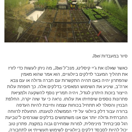
סיור במעבדות
Jbei
כאשר שאלנו את ג'יי קיסלינג, מנכ"ל
Jbei
, מה ניתן לעשות כדי לזרז
את תהליך המעבר לדלקים ביולוגיים, הוא אמר שהוא מאמין
שהפתרון יהיה באם תהיה התקשרות עם חברה גדולה או עם צבא
ארה"ב, שיניע את השימוש המאסיבי בדלקים אלה. כך תופחת עלות
הייצור בזכות היתרון לגודל, ויהיה תמריץ נוסף להשקעה ולמציאת
פתרונות נוספים שיפחיתו את עלותו. נראה כי עד שזה יקרה, החלפת
הבנזין והסולר לא תתחיל בכוחות עצמה וחייבת להיות העדפה
ברורה עבור דלק ביולוגי על ידי הממשלה לטענתו. התועלת לרווחה
החברתית גדולה יותר אם אנו משתמשים בדלקים שגורמים ל"טביעת
רגל סביבתית" מינימלית, למרות שמחירם גבוה במקצת. פתרון טוב
יכול להיות לסבסד דלקים ביולוגיים לשימוש תעשייתי או לתחבורה,