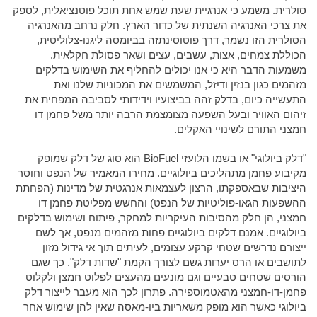
סולרית. משמע כי אנרגיית שעת שמש אחת תוכל פוטנציאלית, לספק
את צרכי האנרגיה השנתית של כדור הארץ. חלק נרחב מהאנרגיה
הסולרית הזו נשמר, דרך פוטוסינתזה בביומסה ליגנו-צלוליטית,
הכוללת צמחים, אצות, עשבים, עצים ושאר פסולת חקלאית.
משמעות הדבר היא כי אנו יכולים להחליף את השימוש בדלקים
מזהמים כגון בנזין ודיזל, המשמשים את המכוניות שלנו ואת
התעשייה כיום, בדלק זהה בביצועיו וידידותי לסביבה המפחית את
זיהום האוויר ובעל השפעה מצומצמת הרבה יותר משל פחמן דו
חמצני התורם לשינויי האקלים.
"דלק ביולוגי" או בשמו הלועזי BioFuel הוא סוג של דלק שמופק
מקיבוע פחמן מתהליכים ביולוגיים. מחירו המאמיר של הנפט וחוסר
היציבות שבאספקתו, הרצון לעצמאות אנרגטית של מדינות (הפחתת
ההשפעות הגאו-פוליטיות של הנפט) והחשש מפליטת פחמן דו
חמצני, הן חלק מהסיבות העיקריות למחקר, פיתוח ושימוש בדלקים
ביולוגיים. אמנם דלקים ביולוגיים פחות מזהמים מנפט, אך לשם
ייצורם נדרשים שטחי קרקע עצומים, לעיתים תוך אי גידול מזון
לתושבים או הרס יערות גשם לצורך הקמת "שדות דלק". כך שגם
הורסים שטחים טבעיים וגם מונעים מהעצים לפלוט חמצן ולקלוט
פחמן-דו-חמצני מהאטמוספירה. פתרון לכך הוא מעבר לייצור דלק
ביולוגי כאשר הוא מופק משאריות ביו-מאסה שאין להן שימוש אחר