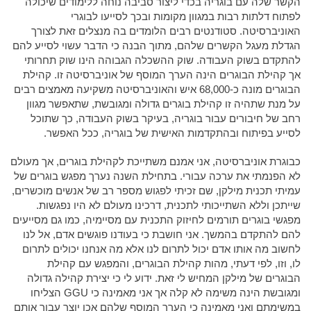
הקשר שלה עם בוגריה בכדי ליצור סביבה נוחה ללימודים שיכולה
לפתוח דלתות רבות במגוון מקומות ובכך לסייעו לבוגרי
האוניברסיטה. סטודנטים רבים הלומדים בה מנצלים זאת לצורך
הגדלת מעגל הקשרים שלהם, מתוך הבנה כי הדבר עשוי לסייע להם
להתקדם בשוק העבודה. שוק ההשכלה הגבוהה הינו שוק תחרותי
אך קהילת הבוגרים הינה הערך המוסף של אוניברסיטה זו. קהילת
הבוגרים מונה כ-68,000 איש והאוניברסיטה משקיעה מאמצים רבים
על מנת שתהיה זו קהילת בוגרים גדולה ומגובשת, שתאפשר מגוון
רחב של חיבורים עבור בוגריה, בעיקר בשוק העבודה, כך שתוכל
לסייע בפיתוח ובהתקדמות האישית של בוגריה, ככל האפשר.
כבוגרת אוניברסיטה, אני אמנם משתייכת לקהילת בוגרים, אך מעולם
לא הפנמתי את ערכה עבורי. בתחילת השנה נערך מפגש בוגרים של
עמיתי תכנית מילקן, שם זכיתי לפגוש מספר רב של אנשים מוכשרים,
שייתכן וללא השתייכותי לתכנית, דרכינו מעולם לא היו נפגשות.
מפגשי בוגרים תורמים לחיזוק התכנית עם מסיימיה, כמו גם מסייעים
להם להתקדם בהמשך. אני חושבת כי בעודנו פוגשים אדם, אל לנו
לחשוב מה אותו אדם יכול לתרום לנו אלא מה אנחנו יכולים לתרום
לו, וזו, לפי דעתי, מהות קהילת הבוגרים, והמפגש עם קהילת
הבוגרים של מילקן המחיש לי זאת. ידוע לי כי יצירת קהילה גדולה
ומגובשת הינה משימה לא קלה אך אני מאמינה כי GGU הצליחו
במשימתם ואני מאמינה כי הערך המוסף שלהם אכן יוצר עבור אותם