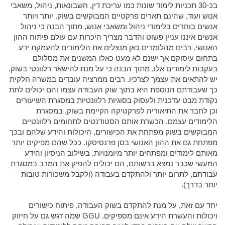
בכ-30 תכניות לימוד שונות כמו עריכת דין, חשבונאות, ניהול, משאבי
אנוש ועוד, שהינם תארים פרקטיים המבוקשים בשוק. יותר ויותר
אנשים בוחרים בלימודי ניהול ומשאבי אנוש, מתוך הבנה כי ניהול
אנשים איננו עניין פשוט והדבר מצריך היכרות עם עולם פיתוח ההון
האנושי. רבים מהלומדים כאן מנצלים את הלימודים להעמקת ידע
בתחום עיסוקם אך ישנם לא מעט כאלו המשנים את מסלולם
בעקבות לימודים אלו, מתוך הבנה כי על מנת להישאר רלוונטי בשוק,
יש להתאים את עצמך לצרכיו. רבים ממרציה עובדים במשרה חלקית
כך שעבודתם הנוספת היא בתוך שוק העבודה עצמו והם יכולים לתת
נקודת מבט עדכנית ולעסוק בסוגיות רלוונטיות במסגרת השיעורים
וכן לחבר את התיאוריה לפרקטיקה הקיימת בשוק, במסגרת
הלימודים עצמם. הכשרת אותם הסטודנטים לתחומים רלוונטיים
המבוקשים בשוק מפתחת את הכישורים, היכולות והידע שלהם ובכך
מפתחת גם את ההון האנושי בסן פרנסיסקו. ככל שהם מפיקים יותר
מאותם לימודים ומפתחים יותר מיומנויות, בשילוב הניסיון והידע
המעשי שכבר נמצא ברשותם, הם יכולים להפיק את המרב במסגרת
עבודתם, לתרום יותר ולהתקדם בעבודה (ולקבל משכורות טובות
יותר בדרך).
יחד עם זאת, על מנת להתקדם בשוק העבודה, פיתוח כישורים
ויכולות והעשרת הידע אינם מספיקים. GGU שמה דגש גם על חיזוק