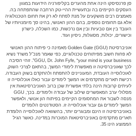
סן פרנסיסקו הינה אחת מהערים בקליפורניה הידועות במגוון
העסקים הקיימים בה ובתעשיית ההיי-טק הרחבה שהתפתחה בה.
מאמצים רבים מושקעים על מנת לפתח לא רק את תחום הטכנולוגיה
אלא גם תחומים נוספים, בהם ההון האנושי, בהינו סך מיומנויותיו של
העובד בין אם טבעיות ובין אם נרכשות, כמו השכלה, כישרון
וכישורים, יכולות, מסוגלות, ניסיון ועוד.
אוניברסיטת Golden Gate (GGU) מאמינה כי פיתוח ההון האנושי
לא פחות חשוב מפיתוחים טכנולוגיים, כפי שאמר מנכ"ל משרד נשיא
GGU, Dr. John Fyfe, “your mind is your business”. זוהי הסיבה
לכך שאוניברסיטה זו מאפשרת לימודי המשך, בהתאם לצרכי השוק,
לאוכלוסייה העובדת, המעוניינים להתפתח ולהתקדם בשוק העבודה.
רכישת תארים מתקדמים או המשך לימודים עבור כאלו אוכלוסייה זו
לעיתים קרובות הינה בלתי אפשרית שכן ברוב האוניברסיטאות אין
מסלולי ערב המאפשרים שילוב של עבודה ולימודים. בכך, GGU
מנסה לשבור את המחסומים הקיימים בפיתוח הון אנושי, ולאפשר
המשך לימודים גם עבור אוכלוסייה זו. הסטודנטים הלומדים
באוניברסיטה זו הינם ומבוגרים יותר, בהשוואה לאוכלוסייה הלומדת
תארים מתקדמים באוניברסיטאות המוכרות במדינה, כאשר הגיל
הממוצע הינו 35.