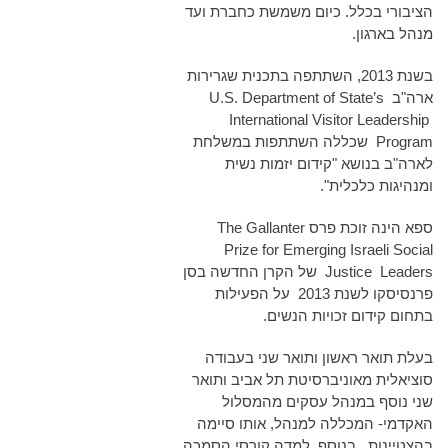
הציבורי בכלל. כיום משמשת כחברת ועד
מנהל בארגון.
בשנת 2013, השתתפה בתכנית שגרירות
ארה"ב U.S. Department of State’s
International Visitor Leadership
Program שכללה השתתפות במשלחת
לארה"ב בנושא "קידום יזמות נשית
ומנהיגות כלכלית".
ספא הינה זוכת פרס The Gallanter
Prize for Emerging Israeli Social
Justice Leaders של הקרן החדשה בסן
פרנסיסקו לשנת 2013 על הפעילות
בתחום קידום זכויות הנשים.
בעלת תואר ראשון ותואר שני בעבודה
סוציאלית מאוניברסיטת תל אביב ותואר
שני נוסף במנהל עסקים מהמסלול
האקדמי- המכללה למנהל, אותו סיימה
בהצטיינות. בנוסף, למדה קורסי הסמכה