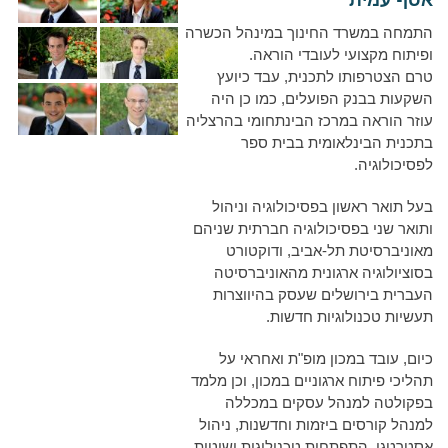
אסף עמית
התמחה במשרד החינוך במינהל הכשרה
ופיתוח מקצועי לעובדי הוראה.
טרם הצטרפותו לתכנית, עבד כיועץ
השקעות בבנק הפועלים, כמו כן היה
עוזר הוראה במרכז הבינתחומי בהרצליה
בתכנית הבינלאומית בבית ספר
לפסיכולוגיה.
בעל תואר ראשון בפסיכולוגיה וניהול
ותואר שני בפסיכולוגיה חברתית שניהם
מאוניברסיטת תל-אביב, ודוקטורט
בסוציולוגיה ארגונית מהאוניברסיטה
העברית בירושלים שעסק בהיווצרות
תעשיות טכנולוגיות חדשות.
כיום, עובד במכון מופ"ת ואחראי על
תהליכי פיתוח ארגוניים במכון, וכן מלמד
בפקולטה למנהל עסקים במכללה
למנהל קורסים ביזמות וחדשנות, ניהול
אסטרטגי, התפתחות טכנולוגית ושיטות