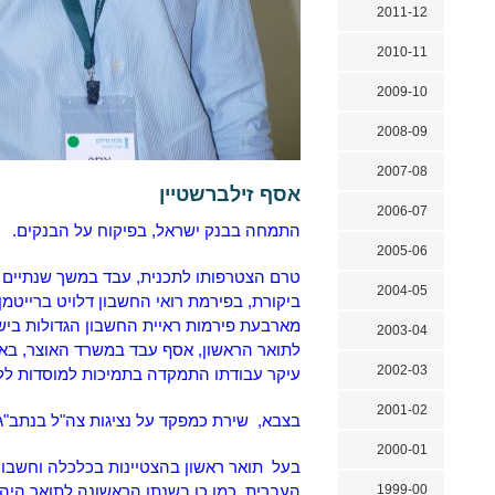
2011-12
2010-11
2009-10
2008-09
2007-08
אסף זילברשטיין
2006-07
התמחה בבנק ישראל, בפיקוח על הבנקים.
2005-06
טרם הצטרפותו לתכנית, עבד במשך שנתיי
2004-05
ביקורת, בפירמת רואי החשבון דלויט ברייטמן
מארבעת פירמות ראיית החשבון הגדולות ביש
2003-04
לתואר הראשון, אסף עבד במשרד האוצר, בא
2002-03
עיקר עבודתו התמקדה בתמיכות למוסדות לל
2001-02
בצבא, שירת כמפקד על נציגות צה"ל בנתב"ג
2000-01
בעל תואר ראשון בהצטיינות בכלכלה וחשבונ
1999-00
העברית, כמו כן בשנתו הראשונה לתואר היה