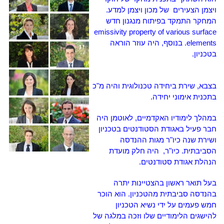
ויצמן הצעירים של מכון ויצמן למדע.
המחקר התמקד בפיתוח מנגנון חדש
emissivity property of various surface
elements.
בנוסף, היה עוזר הוראה
בטכניון.
בצבא, שירת ביחידה טכנולוגית והיה מ"כ
בתכנית אימוני יחידה.
במהלך לימודיו האקדמיים, לאוטמן היה
חבר פעיל באגודת הסטודנטים בטכניון
ושירת שנה כיו"ר מגות ההנדסה
הסביבתית.
כיו"ר, היה חלק מועדת
הנהלת אגודת סטודנטים.
בעל תואר ראשון
בהצטיינות יתרה
בהנדסה סביבתית מהטכניון.
הוא הוכר
חמש פעמים על ידי נשיא הטכניון
להישגים הלימודיים שלו וזכה במלגה של