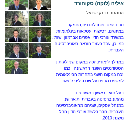
איליה (לוקה) סקוחורד
התמחה בבנק ישראל.
טרם הצטרפותו לתכנית,התמקד
במיזוגים, רכישות ועסקאות בינלאומיות
במשרד עורכי הדין אפרים אברמזון ושות'.
כמו כן,
עבד כעוזר הוראה באוניברסיטה
העברית.
במהלך לימודיו, זכה במקום שני לעיתון
הסטודנטים השנה הראשונה , כמו
זכה במקום השני בתחרות הבינלאומית
למשפט מבוים על שם פיליפ ג'סאפ.
בעל תואר ראשון במשפטים
מהאוניברסיטה בעברית ותואר שני
במנהל עסקים, שניהם מהאוניברסיטה
העברית. חבר בלשת עורכי הדין החל
משנת 2010.