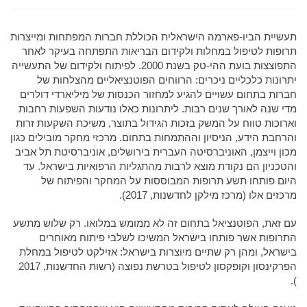
תעשיית הביו-פארמה הישראלית הכוללת חברות המפתחות ומייצרות
תרופות לטיפול במחלות ולקידום הבריאות התפתחה בעיקר לאחר
התפוצצות בועת ההי-טק בשנת 2000. לפיתוח ולקידום של התעשייה
יתרונות כלכליים ניכרים: הרווחים הפוטנציאליים מהצלחות של
חברות בתחום עשויים להגיע למחזור הכנסות של מיליארדי דולרים
מדי שנה לאורך שנים רבות. ליתרונות כאלו נודעות השפעות רחבות
וארוכות טווח על המשק בזכות הגידול בתוצר, משיכת השקעות זרות
והרחבת הידע, הניסיון וההתמחות בתחום. מרכזי מחקר מובילים כגון
מכון וייצמן, האוניברסיטה העברית בירושלים, אוניברסיטת תל אביב
והטכניון הם נקודת מוצא לרבות מהתגליות הרפואיות בישראל. עד
היום פותחו תשע תרופות המבוססות על המחקר והפיתוח של
מרכזים אלו (מרכז מילקן לחדשנות, 2017).
עם זאת, הפוטנציאל בתחום זה לא ממומש במלואו. רק שלוש מתשע
התרופות אשר פותחו בישראל המשיכו לשלבי פיתוח מאוחרים
בישראל, ומהן רק שתיים מיוצרות בישראל: אזילקט לטיפול במחלת
הפרקינסון וקופקסון לטיפול בטרשת נפוצה (רשות החדשנות, 2017
).