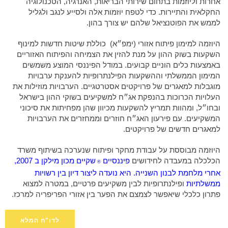
אחרות וליוזמות בתחום שירותי הבריאות, האנרגיה, הטכנולוגיה
החקלאית והתיירות. כדי לטפח יוזמות אלה ולסייע לנגב ולגליל
לממש את הפוטנציאל שלהם יש צורך בהון.
היוזמה למימון פיתוח אזורי (ימפ״א) כוללת שיטות חדשות למינוף
השקעות בשוק ההון על מנת להזין את הצמיחה והפיתוח האזוריים
באמצעות כלים הוניים קבועים. במודל הפיננסי המוצע משמשים
המימון הממשלתי וההשקעות הפילנתרופיות להענקת ערבויות
מוגבלות למאגרים של פרויקטים אסטרטגיים. הערבויות מוזילות את
העלויות הכרוכות בהנפקת אג״ח למשקיעים בשוקי ההון בישראל
ובחו״ל, ומהוות תמריץ להשקעות מכיוון שהן מפחיתות את סיכוני
המשקיעים. עם פירעון האג״ח חוזרים וממחזרים את הערבויות
למאגרים חדשים של פרויקטים.
היוזמה מבוססת על עבודת מחקר ופיתוח שנערכה בשיתוף משרד
הכלכלה במעבדה לחידושים
פיננסיים
שקיים מכון מילקן ב
2007
,
®
אחרי מלחמת לבנון השנייה. היא נועדה ליצור דיון בין רשויות
ממשלתיות
ופילנתרופיות לבין משקיעים פרטיים, במטרה למצוא
פתרון כלכלי שיאפשר לצמצם את הפער בין אזורי הפריפריה למרכז.
לדו"ח המלא