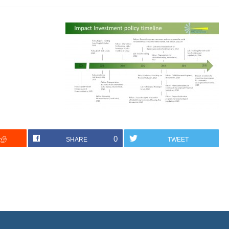
0
SHARE
TWEET