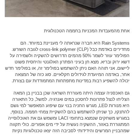
אחת מהמעבדות המכניות בחממה הטכנולוגית
Rain Systems היא חברה שנראתה לי מעניינת במיוחד. הם
מחדירים באדמת כבל cross-link polymer (CLP) לגובה השורש.
הפולימר עוזר לשמר 50% מהמים הדרושים להשקיה ולשמירה על
דשא ירוק ובריא. מצא חן בעיני הפתרון האלגנטי והיחסית פשוט
ליישום. אני תוהה האם ניתן להשתמש בפולימר זה, או בפולימר חדש
אחר, באדמה המיועדת לגידולים חקלאיים. סוג כזה של המצאה
יכולה להשפיע רבות במדינות מתפתחות המתמודדות עם בצורת.
גם האכסניה עצמה היתה מעוררת השראה שכן בבניין בן המאה
הצליחו לנצל פתרונות לחסכון במים ואנרגיה. למשל, כל התאורה
היא מנורות LED, מגרש החניה בנוי עם שיפוע המאפשר למי גשם
להתנקז, כך שניתן להשתמש בהם להשקיית צמחי חממה. בנוסף,
במגרש משחקים שנמצא בתחומי LACI ומשמש גם את האוכלוסייה
המתגוררת באזור, ההשקיה נעשית על ידי מים אפורים. כולי תקווה
שמהבניין המרשים והידידותי לסביבה הזה יצאו טכנולוגיות נקיות