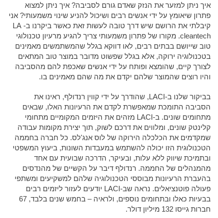
איך ניתן למזער את הנזק שאדם גורם לסביבה? איך ניתן למצוא
פתרון שיאומץ על ידי אנשים רבים ושיכול להניע שינוי משמעותי? אני
קיבלתי את הרושם שיש דרך טובה לעשות זאת כאשר ביקרנו ב- LA
cleantech. מקורו של פתרון משמעותי צריך להגיע מרעיון טכנולוגי
טוב שייושם בבתים רבים, לאו דווקא בגלל שהמשתמשים מאמינים
בטכנולוגיה ירוקה, אלא בגלל שפשוט מדובר במוצר טוב המתאים
לצורך קיים, שהומצא ופותח על ידי אנשים שאכפת להם מהסביבה
והיו רוצים שהמוצר שלהם יקדם את מה שהם מאמינים בו.
בביקור שלנו ב-LACI, שהודרך על ידי קווין רנדולף, ראינו את
הסביבה התומכת שמאפשרת לקדם את הרעיונות האלו, שבאים
מתחומים שונים. ב-LACI מזהים את היזמים המקומיים מתחומי
קלינטק שונים, ומלווים את דרכם לשוק, תוך יצירת מקומות עבודה
שמקדמים את הכלכלה הירוקה של לוס אנג'לס. כל חברה בחממה
הטכנולוגית הזו יכולה להשתמש במעבדות השונות, ביעוץ המשפטי
ובתמיכת שיווק ללא עלות, ובעיקר, הדרכה שבועית עם אחד
מהמנהלים של החממה. רנדולף דיבר על הקשיים של מהנדסים
בהעברת הרעיונות מבוססי הטכנולוגיה שלהם למשקיעים ומשתפי
פעולה פוטנציאלים. נראה שב-LACI יודעים לעזור ליזמים רבים
בבעיות כאלו ובתחומים נוספים, ולראיה – בחמש שנים בלבד, 67
חברות גייסו 132 מיליון דולר.