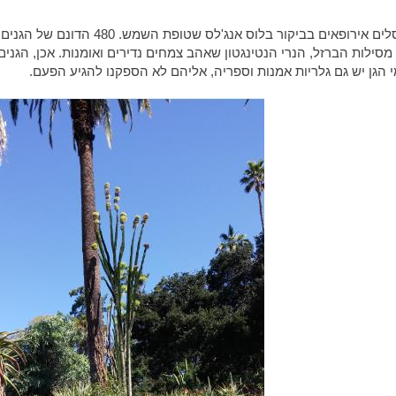
אני מודה שלא ציפיתי לבקר בגנים יפים ושקטים, עם מזרקות ישנות ופסלים אירופאים בביקור בלוס אנג'לס שטופת השמש. 480 הדונם של הגנים
19 על ידי אחד מראשי תעשיית מסילות הברזל, הנרי הנטינגטון שאהב צמחים נדירים ואומנות. אכן, הג